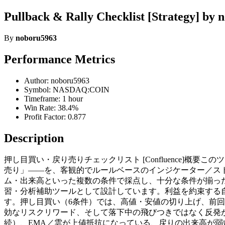
Pullback & Rally Checklist [Strategy] by
By
noboru5963
Performance Metrics
Author: noboru5963
Symbol: NASDAQ:COIN
Timeframe: 1 hour
Win Rate: 38.4%
Profit Factor: 0.877
Description
押し目買い・戻り売りチェックリスト [Confluence]
売り」——を、客観的でルールベースのインジケーター／ス
ム・出来高といった複数の条件で採点し、十分な条件が揃っ
習・分析補助ツールとして設計しています。利益を約束する
す。押し目買い（6条件）では、高値・安値の切り上げ、前回安
効なリスクリワード、そして落下中の飛びつきではなく反発
続）、EMA／雲が上値抵抗になっている、戻りの出来高が