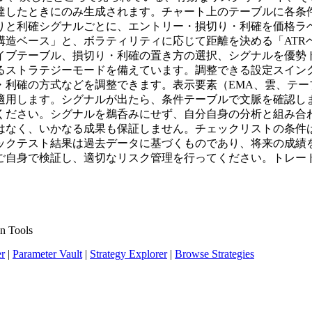
達したときにのみ生成されます。チャート上のテーブルに各条
りと利確シグナルごとに、エントリー・損切り・利確を価格ラ
構造ベース」と、ボラティリティに応じて距離を決める「ATR
イブテーブル、損切り・利確の置き方の選択、シグナルを優勢
るストラテジーモードを備えています。調整できる設定スイング
・利確の方式などを調整できます。表示要素（EMA、雲、テー
適用します。シグナルが出たら、条件テーブルで文脈を確認し
ください。シグナルを鵜呑みにせず、自分自身の分析と組み合
はなく、いかなる成果も保証しません。チェックリストの条件
ックテスト結果は過去データに基づくものであり、将来の成績
ご自身で検証し、適切なリスク管理を行ってください。トレー
n Tools
er
|
Parameter Vault
|
Strategy Explorer
|
Browse Strategies