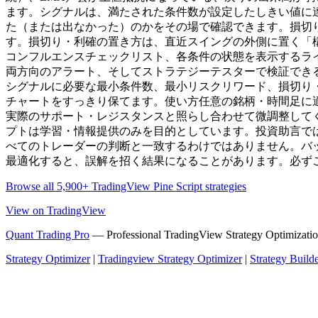
ます。シグナルは、満たされた条件数が設定したしきい値に
た（または出なかった）のかをその場で確認できます。損切
す。損切り・利確の置き方は、直近スイングの外側に置く「
コンフルエンスチェックリスト、各条件の状態を表示するラ
両方向のアラート、そしてストラテジーテスターで検証でき
シグナルに必要な最小条件数、最小リスクリワード、損切り
チャートをすっきり保てます。使い方任意の銘柄・時間足に
実際のサポート・レジスタンスと照らし合わせて微調整して
プトは学習・情報提供のみを目的としています。投資助言で
べてのトレーダーの判断と一致するわけではありません。バ
最適化すると、誤解を招く結果になることがあります。必ず
Browse all 5,900+ TradingView Pine Script strategies
View on TradingView
Quant Trading Pro
— Professional TradingView Strategy Optimizatio
Strategy Optimizer
|
Tradingview Strategy Optimizer
|
Strategy Build