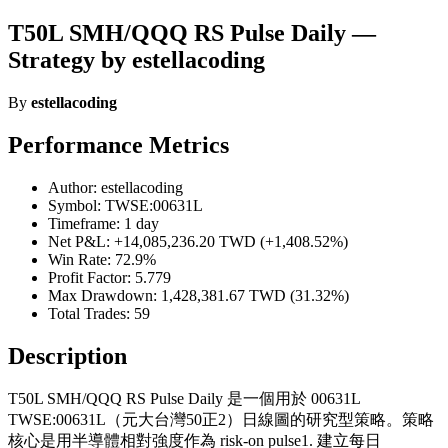
T50L SMH/QQQ RS Pulse Daily —
Strategy by estellacoding
By
estellacoding
Performance Metrics
Author: estellacoding
Symbol: TWSE:00631L
Timeframe: 1 day
Net P&L: +14,085,236.20 TWD (+1,408.52%)
Win Rate: 72.9%
Profit Factor: 5.779
Max Drawdown: 1,428,381.67 TWD (31.32%)
Total Trades: 59
Description
T50L SMH/QQQ RS Pulse Daily 是一個用於 00631L
TWSE:00631L（元大台灣50正2）日線圖的研究型策略。策略
核心是用半導體相對強度作為 risk-on pulse1. 建立每日