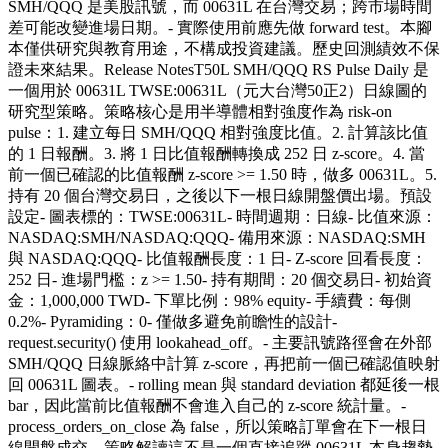
SMH/QQQ 是美股訊號，而 00631L 在台灣交易；跨市場時間
差可能改變進場日期。- 實際使用前應先做 forward test。本腳
本僅供研究與教育用途，不構成投資建議。歷史回測績效不保
證未來結果。Release NotesT50L SMH/QQQ RS Pulse Daily 是
一個用於 00631L TWSE:00631L（元大台灣50正2）日線圖的
研究型策略。策略核心是用半導體相對強度作為 risk-on
pulse：1. 建立每日 SMH/QQQ 相對強度比值。2. 計算該比值
的 1 日報酬。3. 將 1 日比值報酬轉換成 252 日 z-score。4. 當
前一個已確認的比值報酬 z-score >= 1.50 時，做多 00631L。5.
持有 20 個台灣交易日，之後以下一根日線開盤價出場。預設
設定- 圖表標的：TWSE:00631L- 時間週期：日線- 比值來源：
NASDAQ:SMH/NASDAQ:QQQ- 備用來源：NASDAQ:SMH
與 NASDAQ:QQQ- 比值報酬長度：1 日- Z-score 回看長度：
252 日- 進場門檻：z >= 1.50- 持有期間：20 個交易日- 初始資
金：1,000,000 TWD- 下單比例：98% equity- 手續費：每側
0.2%- Pyramiding：0- 僅做多避免前瞻性的設計-
request.security() 使用 lookahead_off。- 主要訊號路徑會在外部
SMH/QQQ 日線脈絡中計算 z-score，再把前一個已確認值映射
回 00631L 圖表。- rolling mean 與 standard deviation 都延後一根
bar，因此當前比值報酬不會進入自己的 z-score 統計量。-
process_orders_on_close 為 false，所以策略訂單會在下一根日
線開盤成交。策略解讀這不是一個直接追蹤 00631L 本身趨勢