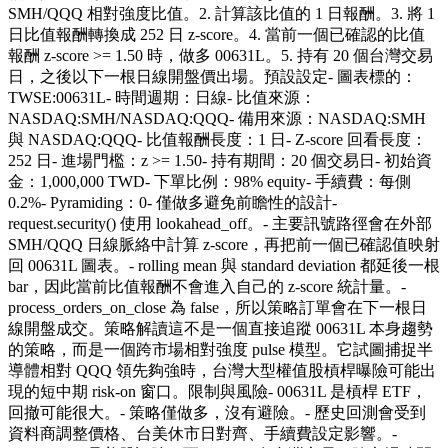
SMH/QQQ 相對強度比值。2. 計算該比值的 1 日報酬。3. 將 1
日比值報酬轉換成 252 日 z-score。4. 當前一個已確認的比值
報酬 z-score >= 1.50 時，做多 00631L。5. 持有 20 個台灣交易
日，之後以下一根日線開盤價出場。預設設定- 圖表標的：
TWSE:00631L- 時間週期：日線- 比值來源：
NASDAQ:SMH/NASDAQ:QQQ- 備用來源：NASDAQ:SMH
與 NASDAQ:QQQ- 比值報酬長度：1 日- Z-score 回看長度：
252 日- 進場門檻：z >= 1.50- 持有期間：20 個交易日- 初始資
金：1,000,000 TWD- 下單比例：98% equity- 手續費：每側
0.2%- Pyramiding：0- 僅做多避免前瞻性的設計-
request.security() 使用 lookahead_off。- 主要訊號路徑會在外部
SMH/QQQ 日線脈絡中計算 z-score，再把前一個已確認值映射
回 00631L 圖表。- rolling mean 與 standard deviation 都延後一根
bar，因此當前比值報酬不會進入自己的 z-score 統計量。-
process_orders_on_close 為 false，所以策略訂單會在下一根日
線開盤成交。策略解讀這不是一個直接追蹤 00631L 本身趨勢
的策略，而是一個跨市場相對強度 pulse 模型。它試圖捕捉半
導體相對 QQQ 領先夠強時，台灣大型權值股槓桿曝險可能出
現的短中期 risk-on 窗口。限制與風險- 00631L 是槓桿 ETF，
回撤可能很大。- 策略僅做多，沒有避險。- 歷史回測會受到
資料商調整價格、台美休市日對齊、手續費設定影響。-