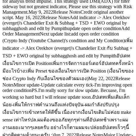
for analysis trend impulse. This strategy used DMI(ADX) for filter
sideway but not greatest indicator, Please use this strategy with Risk
Management.May 9, 2022Release NotesCredit original another
script. May 16, 2022Release NotesAdd indicator -> Alex Orekhov
(everget)'s Chandelier Exit & Subhag + TSD + EWO original by
subhagghosh and edit by Pumpithupdate open order conditionAdd
Order ManagementNext update list:add open order condition
(Crypto Indy (Youtube Channel)'s condition and My Condition)เพิ่ม
indicator -> Alex Orekhov (everget)'s Chandelier Exit กับ Subhag +
TSD + EWO original by subhagghosh and edit by Pumpithอัปเดท
เงื่อนไขการเปิด Positionเพิ่มการจัดการออร์เดอร์อัปเดทครั้งหน้า
มีอะไรบ้าง:เพิ่ม Preset ของเงื่อนไขการเปิด Position (เงื่อนไขของ
ช่อง Crypto Indy กับเงื่อนไขของตัวผมเอง)May 22, 2022Release
NotesMinor update-Update calculate every tick-I'm improving open
order conditionPS.I'm really sorry for slow update. Becuase, I'm
working so hard but I will release update soon.อัปเดทเพิ่มเติมเล็ก
น้อย-เพิ่มให้กราฟคำนวนถึงแท่งปัจจุบัน-ผมกำลังปรับปรุง
เงื่อนไขการเข้าเทรดให้ดีขึ้น เนื่องจากเงื่อนไขเดิมไม่ค่อย make
sense เท่าไหร่ปล.ผมต้องขออภัยทุกๆท่านที่อัปเดทช้าเพราะผม
งานเยอะมากๆเลยครับ อย่างไรก็ตามผมจะปล่อยอัปเดทเร็วๆนี้
ฝากติดตามด้วยนะครับ :)Jun 7, 2022Release NotesMajor Update:-