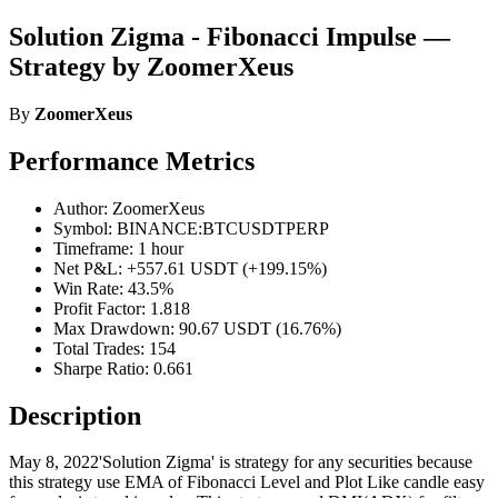
Solution Zigma - Fibonacci Impulse —
Strategy by ZoomerXeus
By
ZoomerXeus
Performance Metrics
Author: ZoomerXeus
Symbol: BINANCE:BTCUSDTPERP
Timeframe: 1 hour
Net P&L: +557.61 USDT (+199.15%)
Win Rate: 43.5%
Profit Factor: 1.818
Max Drawdown: 90.67 USDT (16.76%)
Total Trades: 154
Sharpe Ratio: 0.661
Description
May 8, 2022'Solution Zigma' is strategy for any securities because
this strategy use EMA of Fibonacci Level and Plot Like candle easy