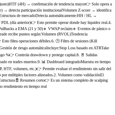
o justo)HTF (4H) → confirmación de tendencia mayor👉 Solo opera a
) → detecta participación institucionalVolumen Z-score → identifica
️ Estructura de mercadoDetecta automáticamente:HH / HL →
DL (día anterior)👉 Esto permite operar donde hay liquidez real.4.
a)🔹 Pullbacks a EMA (21 y 50)🔹 VWAP reclaim🔹 Eventos de pánico o
ada trade recibe puntos según:Volumen (RVOL)Tendencia
to filtra operaciones débiles.6. 🕒 Filtro de sesiones (Kill
Gestión de riesgo automáticaIncluye:Stop Loss basado en ATRTake
iesgo %👉 Controla drawdown y protege capital.8. 🚪 Salidas
apado en trades muertos.9. 📊 Dashboard integradoMuestra en tiempo
F, volumen, etc.)👉 Permite evaluar el rendimiento sin salir del
ino por múltiples factores alineados.2. Volumen como validaciónEl
Estructura🧾 Resumen corto👉 Es un sistema completo de scalping
io rendimiento en tiempo real