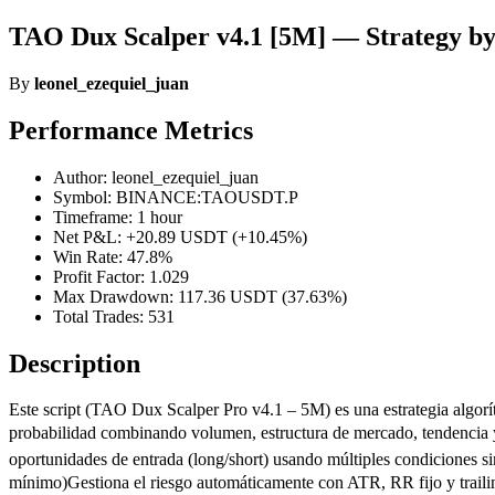
TAO Dux Scalper v4.1 [5M] — Strategy by
By
leonel_ezequiel_juan
Performance Metrics
Author: leonel_ezequiel_juan
Symbol: BINANCE:TAOUSDT.P
Timeframe: 1 hour
Net P&L: +20.89 USDT (+10.45%)
Win Rate: 47.8%
Profit Factor: 1.029
Max Drawdown: 117.36 USDT (37.63%)
Total Trades: 531
Description
Este script (TAO Dux Scalper Pro v4.1 – 5M) es una estrategia algorí
probabilidad combinando volumen, estructura de mercado, tendencia y 
oportunidades de entrada (long/short) usando múltiples condiciones s
mínimo)Gestiona el riesgo automáticamente con ATR, RR fijo y trailin