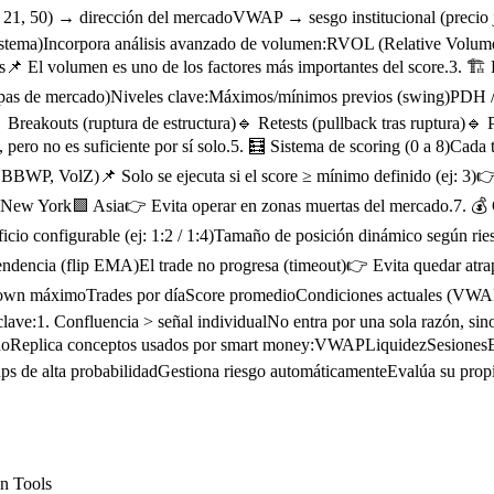
, 21, 50) → dirección del mercadoVWAP → sesgo institucional (preci
sistema)Incorpora análisis avanzado de volumen:RVOL (Relative Volume
📌 El volumen es uno de los factores más importantes del score.3. 
mpas de mercado)Niveles clave:Máximos/mínimos previos (swing)PDH / P
:🔹 Breakouts (ruptura de estructura)🔹 Retests (pullback tras ruptur
, pero no es suficiente por sí solo.5. 🧮 Sistema de scoring (0 a 8)C
WP, VolZ)📌 Solo se ejecuta si el score ≥ mínimo definido (ej: 3)👉 Es
New York🟩 Asia👉 Evita operar en zonas muertas del mercado.7. 💰 
ficio configurable (ej: 1:2 / 1:4)Tamaño de posición dinámico según r
endencia (flip EMA)El trade no progresa (timeout)👉 Evita quedar atr
wn máximoTrades por díaScore promedioCondiciones actuales (VWAP, HT
s clave:1. Confluencia > señal individualNo entra por una sola razón, s
ificadoReplica conceptos usados por smart money:VWAPLiquidezSesiones
tups de alta probabilidadGestiona riesgo automáticamenteEvalúa su prop
n Tools