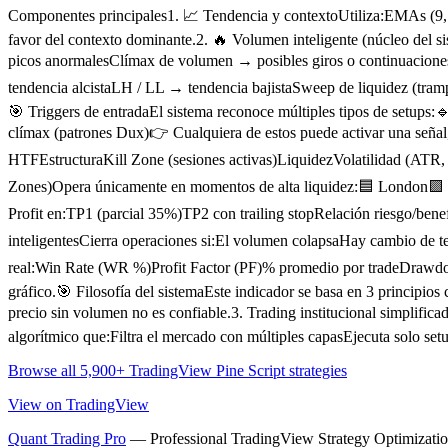
Componentes principales1. 📈 Tendencia y contextoUtiliza:EMAs (9
favor del contexto dominante.2. 🔥 Volumen inteligente (núcleo del 
picos anormalesClímax de volumen → posibles giros o continuaciones
tendencia alcistaLH / LL → tendencia bajistaSweep de liquidez (tra
🎯 Triggers de entradaEl sistema reconoce múltiples tipos de setups
clímax (patrones Dux)👉 Cualquiera de estos puede activar una señal
HTFEstructuraKill Zone (sesiones activas)LiquidezVolatilidad (ATR, BB
Zones)Opera únicamente en momentos de alta liquidez:🟦 London🟪 
Profit en:TP1 (parcial 35%)TP2 con trailing stopRelación riesgo/bene
inteligentesCierra operaciones si:El volumen colapsaHay cambio de t
real:Win Rate (WR %)Profit Factor (PF)% promedio por tradeDrawdo
gráfico.🎯 Filosofía del sistemaEste indicador se basa en 3 principio
precio sin volumen no es confiable.3. Trading institucional simpl
algorítmico que:Filtra el mercado con múltiples capasEjecuta solo se
Browse all 5,900+ TradingView Pine Script strategies
View on TradingView
Quant Trading Pro
— Professional TradingView Strategy Optimizatio