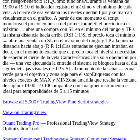
con riesgo/beneficio 1:1.¿Cómo funciona?Durante la ventana de
19:00 a 19:10 el indicador registra el máximo y el mínimo de cada
vela. Al cierre de esa ventana los niveles quedan fijos y se marcan
visualmente en el gráfico. A partir de ese momento el script
monitorea el precio en busca del primer toque:Si el precio toca el
máximo → abre una compra con SL en el mínimo del rango y TP a
la misma distancia hacia arriba (R:R 1:1)Si el precio toca el mínimo
→ abre una venta con SL en el máximo del rango y TP a la misma
distancia hacia abajo (R:R 1:1)Las entradas se ejecutan intrabar, es
decir, en el momento exacto que el precio toca el nivel sin necesidad
de esperar el cierre de la vela.Características:Una sola operación por
día — una vez ejecutada la entrada el sistema se bloquea hasta el día
siguienteCajas visuales de TP y SL al momento de la señal — zona
verde para el objetivo y zona roja para el stopEtiquetas con los
niveles exactos de MAX y MINZona amarilla que resalta la ventana
de captura 19:00–19:10Compatible con cualquier instrumento e
ideal para temporalidades de 5 a 15 minutos
Browse all 5,900+ TradingView Pine Script strategies
View on TradingView
Quant Trading Pro
— Professional TradingView Strategy
Optimization Tools
Strategy Optimizer
|
Tradingview Strategy Optimizer
|
Strategy