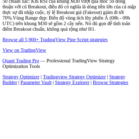
50 chuẩn xác: Khi RSI của khung M30 vượt qua mốc 50 đồng
thuận với cú Breakout, điều đó có nghĩa là dòng tiền lớn của cá mập
thực sự đã nhập cuộc, tỷ lệ Breakout giả (Fakeout) giảm đi tới
70%.Vùng Range đẹp: Biên độ vùng tích lũy phiên Á (08h - 09h
UTC) trên khung M30 sẽ gồm 2 cây nến. Nó đủ gọn để tính toán
điểm Breakout chuẩn, không quá rộng như H1.
Browse all 5,900+ TradingView Pine Script strategies
View on TradingView
Quant Trading Pro
— Professional TradingView Strategy
Optimization Tools
Strategy Optimizer
|
Tradingview Strategy Optimizer
|
Strategy
Builder
|
Parameter Vault
|
Strategy Explorer
|
Browse Strategies