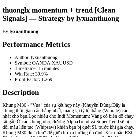
thuonglx momentum + trend [Clean
Signals] — Strategy by lyxuanthuong
By
lyxuanthuong
Performance Metrics
Author: lyxuanthuong
Symbol: OANDA:XAUUSD
Timeframe: 15 minutes
Win Rate: 39.9%
Profit Factor: 1.269
Description
Khung M30 - "Vua" của sự kết hợp này (Khuyên Dùng)Đây là
khung thời gian cân bằng nhất, mang lại tỷ lệ thắng (Winrate) cao
nhất cho bạn.Lọc nhiễu cho Indi Momentum: Vàng có biên độ chạy
rất gắt. Ở các khung nhỏ, đường AlphaTrend và SuperTrend sẽ bị
đổi màu liên tục (Whipsaw) khiến bạn bị quét SL trước khi giá chạy.
Khung M30 đủ "chín" để giữ cho xu hướng ổn định.Xác nhận RSI